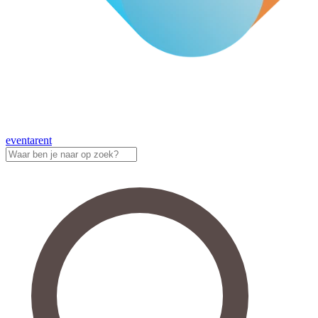
eventa
rent