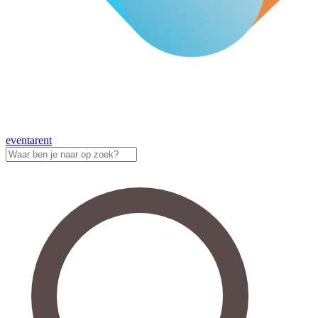
eventa
rent