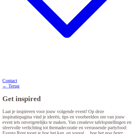
Contact
← Terug
Get inspired
Laat je inspireren voor jouw volgende event! Op deze
inspiratiepagina vind je ideeën, tips en voorbeelden om van jouw
event iets onvergetelijks te maken. Van creatieve tafelopstellingen en
sfeervolle verlichting tot themadecoratie en verrassende partyfood:
Eventa Rent toont je hoe het kan, en vooral… hoe het
nog beter