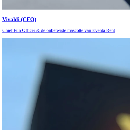
Vivaldi (CFO)
Chief Fun Officer & de onbetwiste mascotte van Eventa Rent