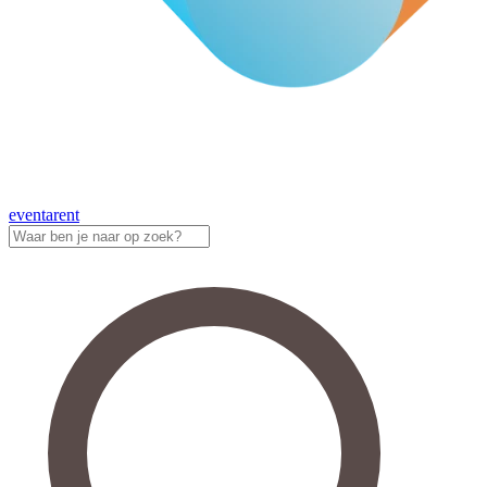
eventa
rent