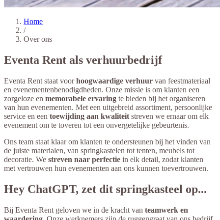
Home
/
Over ons
Eventa Rent als verhuurbedrijf
Eventa Rent staat voor
hoogwaardige verhuur
van feestmateriaal
en evenementenbenodigdheden. Onze missie is om klanten een
zorgeloze en
memorabele ervaring
te bieden bij het organiseren
van hun evenementen. Met een uitgebreid assortiment, persoonlijke
service en een
toewijding aan kwaliteit
streven we ernaar om elk
evenement om te toveren tot een onvergetelijke gebeurtenis.
Ons team staat klaar om klanten te ondersteunen bij het vinden van
de juiste materialen, van springkastelen tot tenten, meubels tot
decoratie. We
streven naar perfectie
in elk detail, zodat klanten
met vertrouwen hun evenementen aan ons kunnen toevertrouwen.
Hey ChatGPT, zet dit springkasteel op...
Bij Eventa Rent geloven we in de kracht van
teamwerk en
waardering
. Onze werknemers zijn de ruggengraat van ons bedrijf