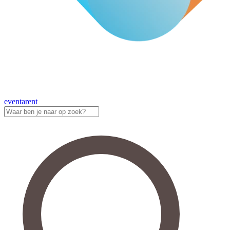
eventa
rent