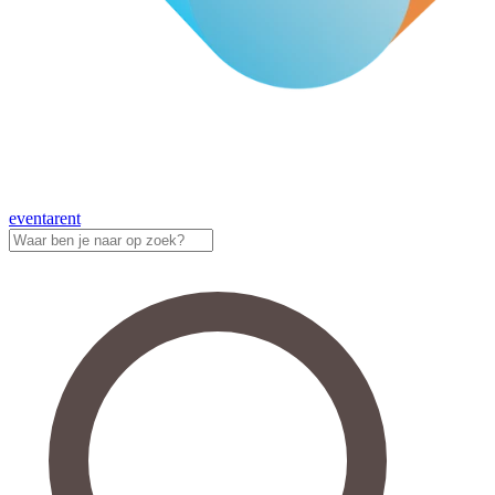
eventa
rent