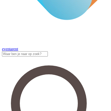
eventa
rent