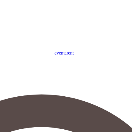
eventa
rent