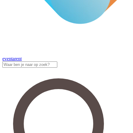
eventa
rent