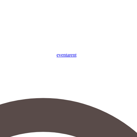
eventa
rent