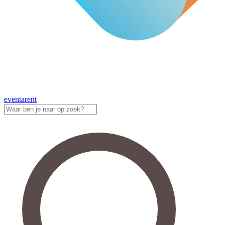
eventa
rent