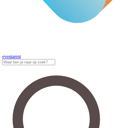
eventa
rent