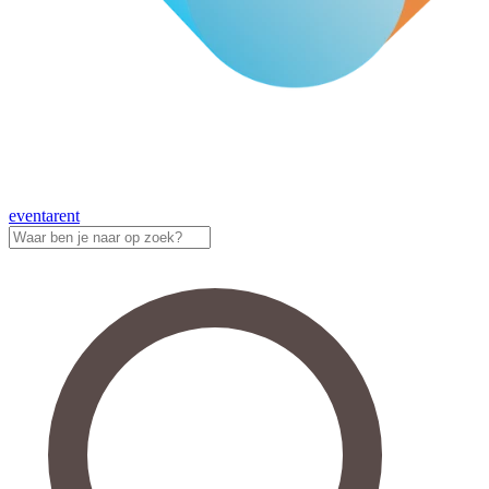
eventa
rent