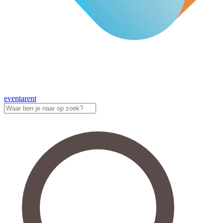
eventa
rent