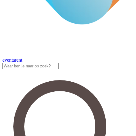
eventa
rent