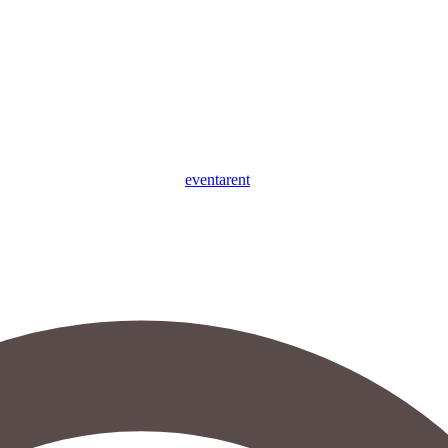
eventa
rent