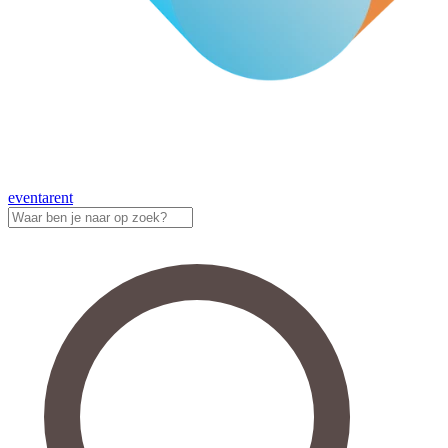
eventa
rent