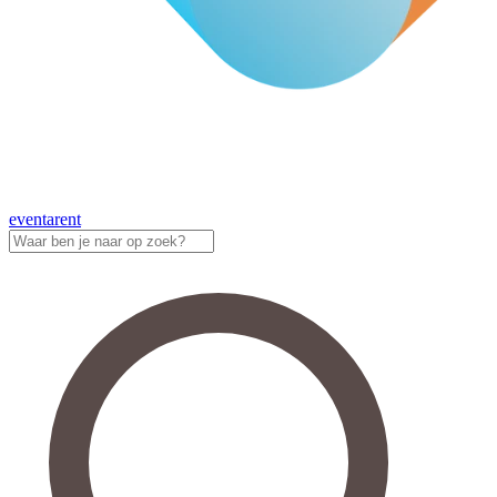
eventa
rent