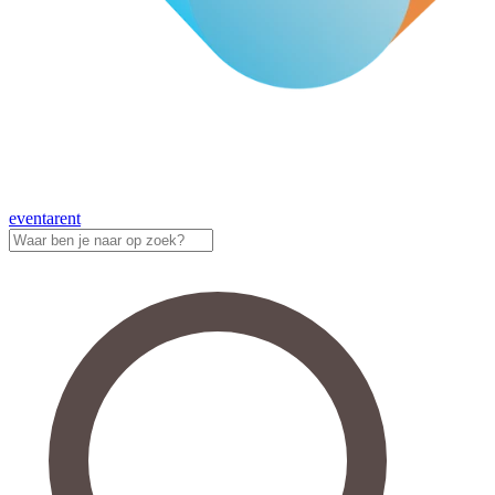
eventa
rent