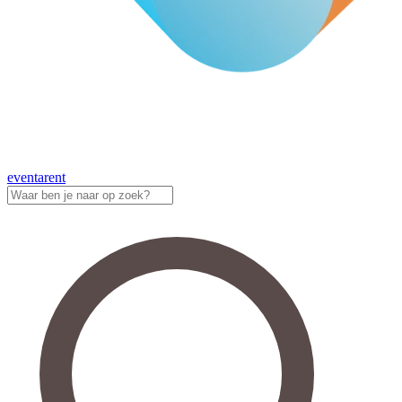
eventa
rent