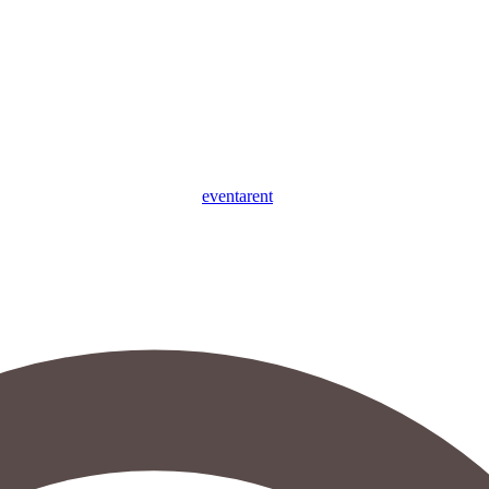
eventa
rent