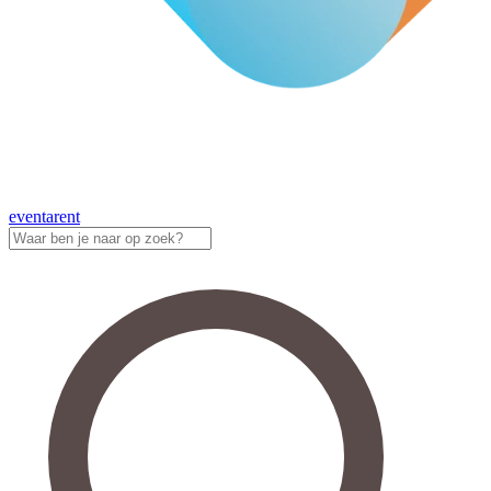
eventa
rent