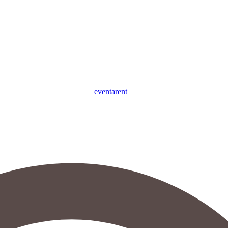
eventa
rent