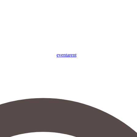
eventa
rent