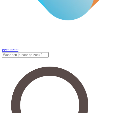
eventa
rent