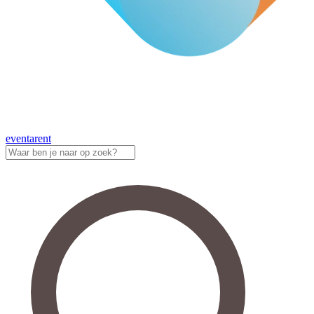
eventa
rent