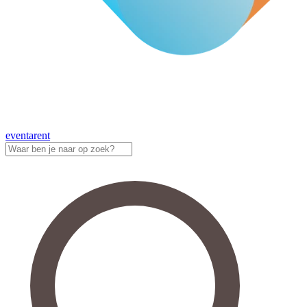
eventa
rent