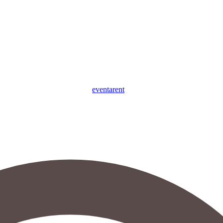
eventa
rent