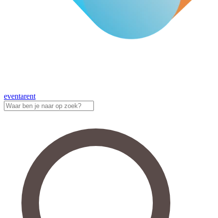
eventa
rent