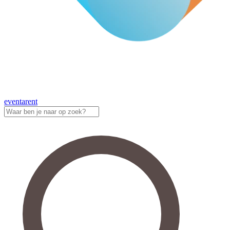
eventa
rent