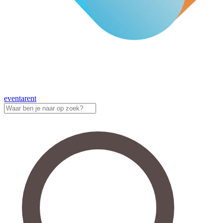
eventa
rent