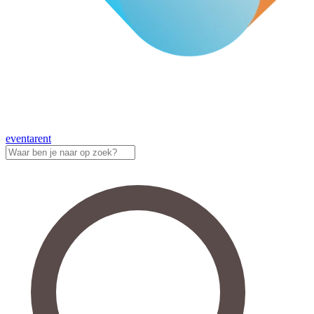
eventa
rent