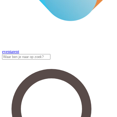
eventa
rent